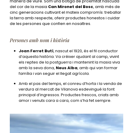
manera de viure. Som una botiga de proximitat nascuda
del cor de la masia
Can Mironet del Bosc
, amb més de
cinc generacions cultivant el mateix compromís: treballar
la terra amb respecte, oferir productes honestos i cuidar
de les persones que confien en nosaltres.
Persones amb nom i història
Joan Ferret Butí
, nascut el 1920, és el fil conductor
d’aquesta història. Va créixer ajudant al camp, vivint
els reptes de la postguerra i mantenint la masia viva
amb la seva dona,
Neus Alba
, amb qui van formar
família i van seguir el llegat agrícola.
Amb el pas del temps, el conreu d’horta i la venda de
verdura al mercat de Vilanova esdevingué la font
principal d’ingressos. Productes frescos, criats amb
amor i venuts cara a cara, com s’ha fet sempre.