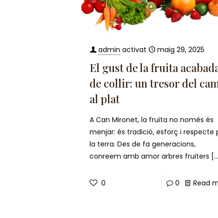
admin
activat
maig 29, 2025
El gust de la fruita acabad
de collir: un tresor del ca
al plat
A Can Mironet, la fruita no només és
menjar: és tradició, esforç i respecte 
la terra. Des de fa generacions,
conreem amb amor arbres fruiters
[…
0
0
Read 