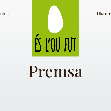
ctes
Lliura
Premsa