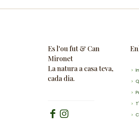
Es l'ou fut & Can
Enl
Mironet
La natura a casa teva,
In
cada dia.
Q
P
T
C