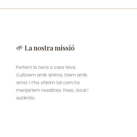
🌱 La nostra missió
Portem la terra a casa teva.
Cultivem amb ànima, triem amb
amor i t’ho oferim tal com ho
menjaríem nosaltres: fresc, local i
autèntic.