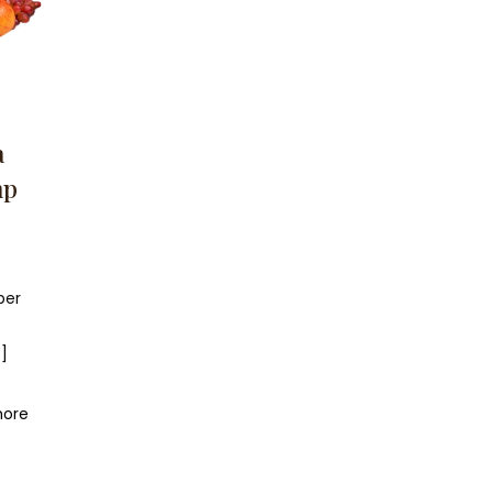
a
mp
per
]
more